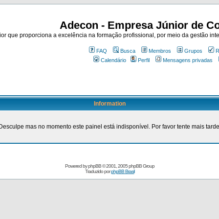
Adecon - Empresa Júnior de Co
r que proporciona a excelência na formação profissional, por meio da gestão inte
FAQ
Busca
Membros
Grupos
R
Calendário
Perfil
Mensagens privadas
Information
Desculpe mas no momento este painel está indisponível. Por favor tente mais tarde
Powered by
phpBB
© 2001, 2005 phpBB Group
Traduzido por
phpBB Brasil