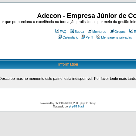
Adecon - Empresa Júnior de Co
r que proporciona a excelência na formação profissional, por meio da gestão inte
FAQ
Busca
Membros
Grupos
R
Calendário
Perfil
Mensagens privadas
Information
Desculpe mas no momento este painel está indisponível. Por favor tente mais tarde
Powered by
phpBB
© 2001, 2005 phpBB Group
Traduzido por
phpBB Brasil