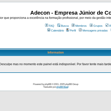
Adecon - Empresa Júnior de Co
r que proporciona a excelência na formação profissional, por meio da gestão inte
FAQ
Busca
Membros
Grupos
R
Calendário
Perfil
Mensagens privadas
Information
Desculpe mas no momento este painel está indisponível. Por favor tente mais tarde
Powered by
phpBB
© 2001, 2005 phpBB Group
Traduzido por
phpBB Brasil