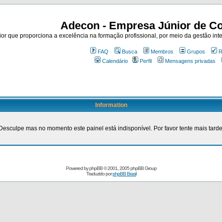
Adecon - Empresa Júnior de Co
r que proporciona a excelência na formação profissional, por meio da gestão inte
FAQ
Busca
Membros
Grupos
R
Calendário
Perfil
Mensagens privadas
Information
Desculpe mas no momento este painel está indisponível. Por favor tente mais tarde
Powered by
phpBB
© 2001, 2005 phpBB Group
Traduzido por
phpBB Brasil