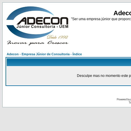
Adeco
"Ser uma empresa júnior que proporci
Adecon - Empresa Júnior de Consultoria - Índice
Desculpe mas no momento este pain
Powered by
Tr