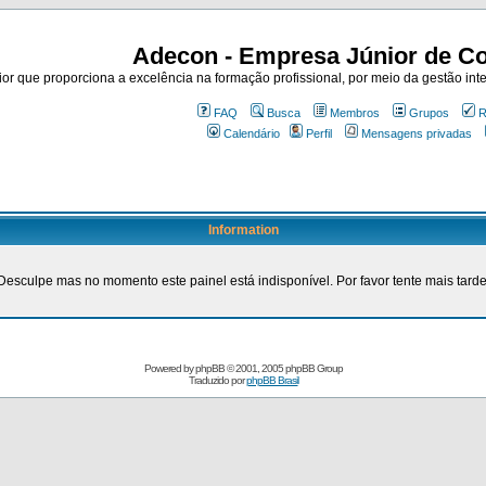
Adecon - Empresa Júnior de Co
r que proporciona a excelência na formação profissional, por meio da gestão inte
FAQ
Busca
Membros
Grupos
R
Calendário
Perfil
Mensagens privadas
Information
Desculpe mas no momento este painel está indisponível. Por favor tente mais tarde
Powered by
phpBB
© 2001, 2005 phpBB Group
Traduzido por
phpBB Brasil