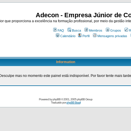
Adecon - Empresa Júnior de Co
r que proporciona a excelência na formação profissional, por meio da gestão inte
FAQ
Busca
Membros
Grupos
R
Calendário
Perfil
Mensagens privadas
Information
Desculpe mas no momento este painel está indisponível. Por favor tente mais tarde
Powered by
phpBB
© 2001, 2005 phpBB Group
Traduzido por
phpBB Brasil