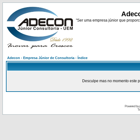
Adeco
"Ser uma empresa júnior que proporci
Adecon - Empresa Júnior de Consultoria - Índice
Desculpe mas no momento este pain
Powered by
Tr