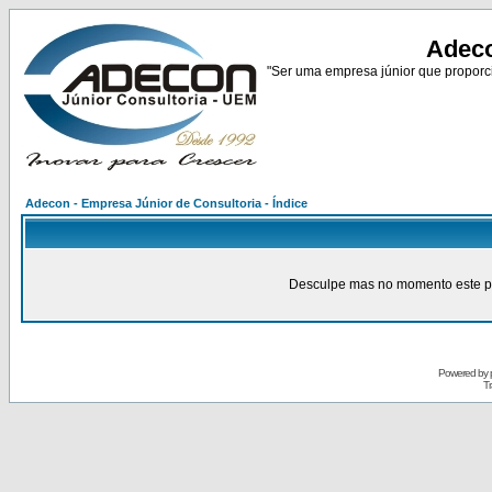
Adeco
"Ser uma empresa júnior que proporci
Adecon - Empresa Júnior de Consultoria - Índice
Desculpe mas no momento este pain
Powered by
Tr