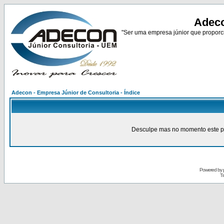
Adeco
"Ser uma empresa júnior que proporci
Adecon - Empresa Júnior de Consultoria - Índice
Desculpe mas no momento este pain
Powered by
Tr