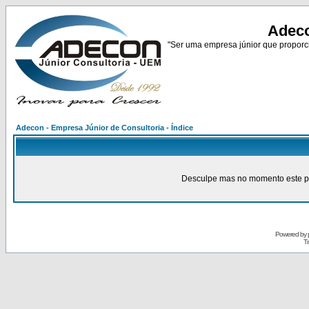
Adeco
"Ser uma empresa júnior que proporci
Adecon - Empresa Júnior de Consultoria - Índice
Desculpe mas no momento este pain
Powered by
Tr