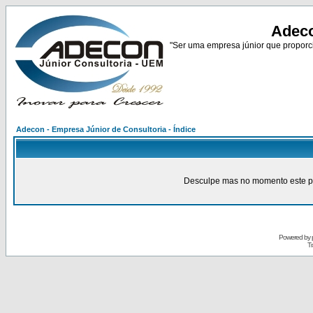
Adeco
"Ser uma empresa júnior que proporci
Adecon - Empresa Júnior de Consultoria - Índice
Desculpe mas no momento este pain
Powered by
Tr