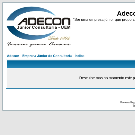
Adeco
"Ser uma empresa júnior que proporci
Adecon - Empresa Júnior de Consultoria - Índice
Desculpe mas no momento este pain
Powered by
Tr