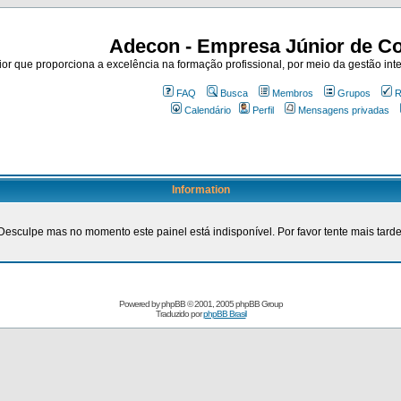
Adecon - Empresa Júnior de Co
r que proporciona a excelência na formação profissional, por meio da gestão inte
FAQ
Busca
Membros
Grupos
R
Calendário
Perfil
Mensagens privadas
Information
Desculpe mas no momento este painel está indisponível. Por favor tente mais tarde
Powered by
phpBB
© 2001, 2005 phpBB Group
Traduzido por
phpBB Brasil