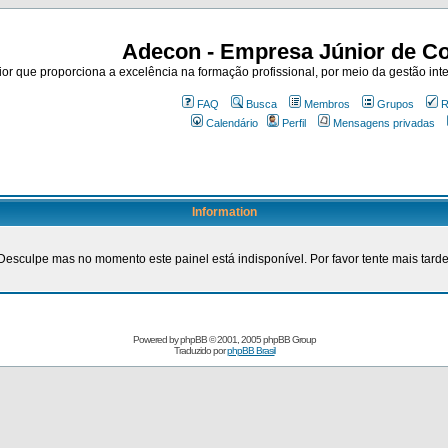
Adecon - Empresa Júnior de Co
r que proporciona a excelência na formação profissional, por meio da gestão inte
FAQ
Busca
Membros
Grupos
R
Calendário
Perfil
Mensagens privadas
Information
Desculpe mas no momento este painel está indisponível. Por favor tente mais tarde
Powered by
phpBB
© 2001, 2005 phpBB Group
Traduzido por
phpBB Brasil