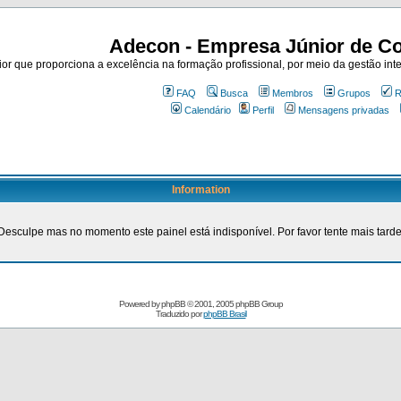
Adecon - Empresa Júnior de Co
r que proporciona a excelência na formação profissional, por meio da gestão inte
FAQ
Busca
Membros
Grupos
R
Calendário
Perfil
Mensagens privadas
Information
Desculpe mas no momento este painel está indisponível. Por favor tente mais tarde
Powered by
phpBB
© 2001, 2005 phpBB Group
Traduzido por
phpBB Brasil