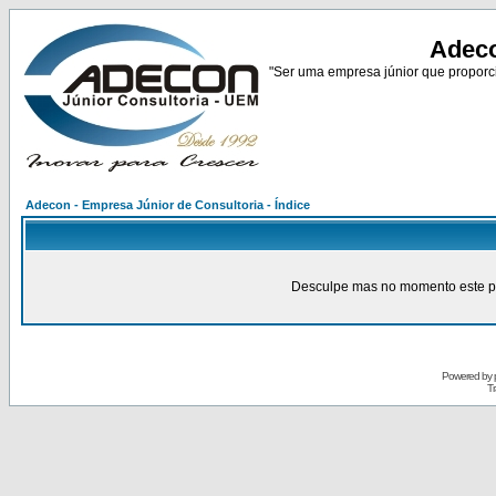
Adeco
"Ser uma empresa júnior que proporci
Adecon - Empresa Júnior de Consultoria - Índice
Desculpe mas no momento este pain
Powered by
Tr