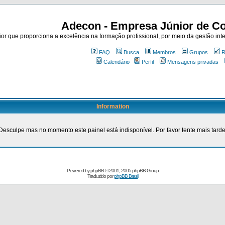
Adecon - Empresa Júnior de Co
r que proporciona a excelência na formação profissional, por meio da gestão inte
FAQ
Busca
Membros
Grupos
R
Calendário
Perfil
Mensagens privadas
Information
Desculpe mas no momento este painel está indisponível. Por favor tente mais tarde
Powered by
phpBB
© 2001, 2005 phpBB Group
Traduzido por
phpBB Brasil