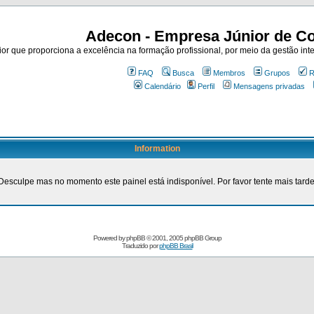
Adecon - Empresa Júnior de Co
r que proporciona a excelência na formação profissional, por meio da gestão inte
FAQ
Busca
Membros
Grupos
R
Calendário
Perfil
Mensagens privadas
Information
Desculpe mas no momento este painel está indisponível. Por favor tente mais tarde
Powered by
phpBB
© 2001, 2005 phpBB Group
Traduzido por
phpBB Brasil