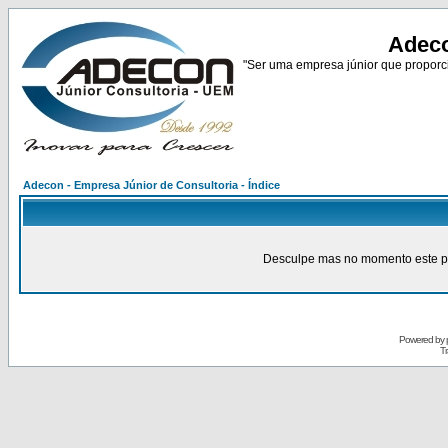
Adeco
"Ser uma empresa júnior que proporci
Adecon - Empresa Júnior de Consultoria - Índice
Desculpe mas no momento este pain
Powered by
Tr