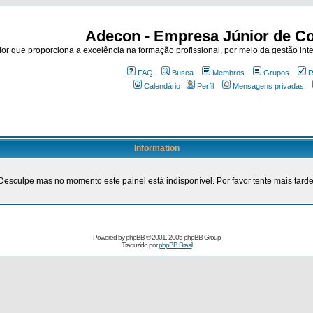
Adecon - Empresa Júnior de Co
r que proporciona a excelência na formação profissional, por meio da gestão inte
FAQ
Busca
Membros
Grupos
R
Calendário
Perfil
Mensagens privadas
Information
Desculpe mas no momento este painel está indisponível. Por favor tente mais tarde
Powered by
phpBB
© 2001, 2005 phpBB Group
Traduzido por
phpBB Brasil