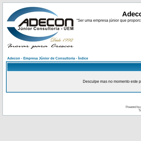
Adeco
"Ser uma empresa júnior que proporci
Adecon - Empresa Júnior de Consultoria - Índice
Desculpe mas no momento este pain
Powered by
Tr