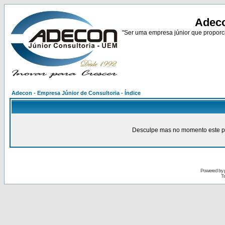
Adeco
"Ser uma empresa júnior que proporci
Adecon - Empresa Júnior de Consultoria - Índice
Desculpe mas no momento este pain
Powered by
Tr