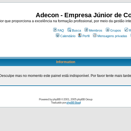
Adecon - Empresa Júnior de Co
r que proporciona a excelência na formação profissional, por meio da gestão inte
FAQ
Busca
Membros
Grupos
R
Calendário
Perfil
Mensagens privadas
Information
Desculpe mas no momento este painel está indisponível. Por favor tente mais tarde
Powered by
phpBB
© 2001, 2005 phpBB Group
Traduzido por
phpBB Brasil