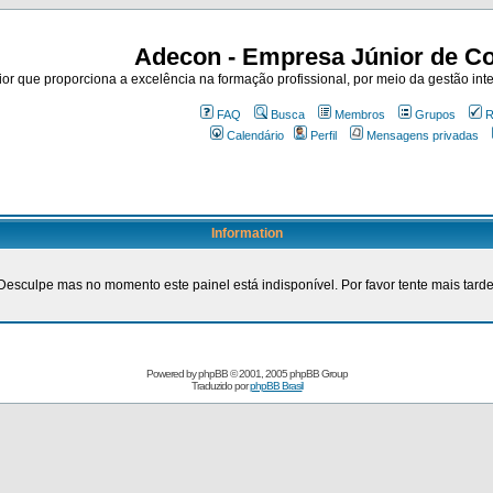
Adecon - Empresa Júnior de Co
r que proporciona a excelência na formação profissional, por meio da gestão inte
FAQ
Busca
Membros
Grupos
R
Calendário
Perfil
Mensagens privadas
Information
Desculpe mas no momento este painel está indisponível. Por favor tente mais tarde
Powered by
phpBB
© 2001, 2005 phpBB Group
Traduzido por
phpBB Brasil