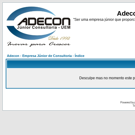
Adeco
"Ser uma empresa júnior que proporci
Adecon - Empresa Júnior de Consultoria - Índice
Desculpe mas no momento este pain
Powered by
Tr