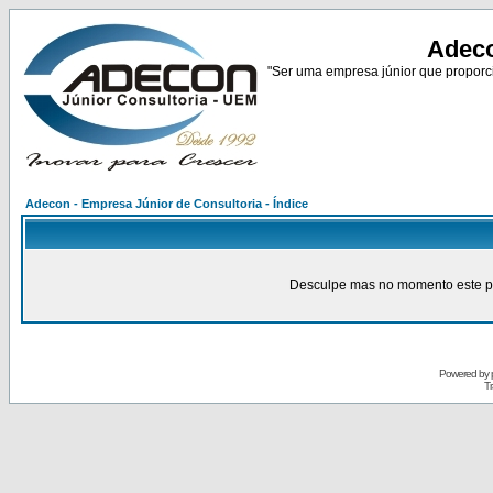
Adeco
"Ser uma empresa júnior que proporci
Adecon - Empresa Júnior de Consultoria - Índice
Desculpe mas no momento este pain
Powered by
Tr