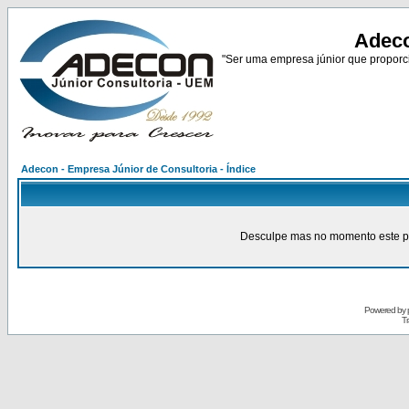
Adeco
"Ser uma empresa júnior que proporci
Adecon - Empresa Júnior de Consultoria - Índice
Desculpe mas no momento este pain
Powered by
Tr