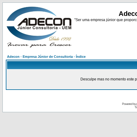
Adeco
"Ser uma empresa júnior que proporci
Adecon - Empresa Júnior de Consultoria - Índice
Desculpe mas no momento este pain
Powered by
Tr