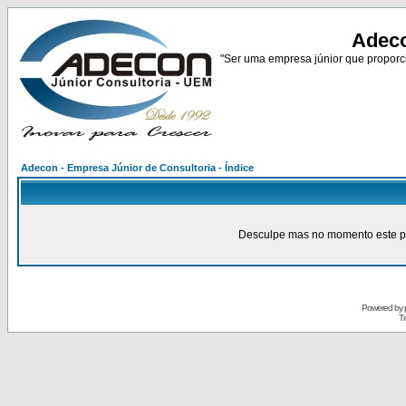
Adeco
"Ser uma empresa júnior que proporci
Adecon - Empresa Júnior de Consultoria - Índice
Desculpe mas no momento este pain
Powered by
Tr