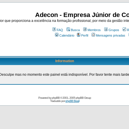
Adecon - Empresa Júnior de Co
r que proporciona a excelência na formação profissional, por meio da gestão inte
FAQ
Busca
Membros
Grupos
R
Calendário
Perfil
Mensagens privadas
Information
Desculpe mas no momento este painel está indisponível. Por favor tente mais tarde
Powered by
phpBB
© 2001, 2005 phpBB Group
Traduzido por
phpBB Brasil