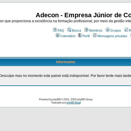
Adecon - Empresa Júnior de Co
r que proporciona a excelência na formação profissional, por meio da gestão inte
FAQ
Busca
Membros
Grupos
R
Calendário
Perfil
Mensagens privadas
Information
Desculpe mas no momento este painel está indisponível. Por favor tente mais tarde
Powered by
phpBB
© 2001, 2005 phpBB Group
Traduzido por
phpBB Brasil