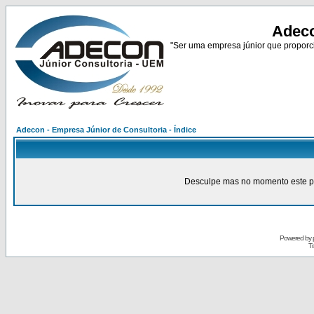
Adeco
"Ser uma empresa júnior que proporci
Adecon - Empresa Júnior de Consultoria - Índice
Desculpe mas no momento este pain
Powered by
Tr