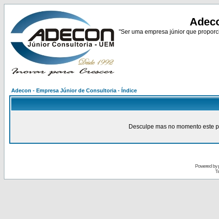
Adeco
"Ser uma empresa júnior que proporci
Adecon - Empresa Júnior de Consultoria - Índice
Desculpe mas no momento este pain
Powered by
Tr