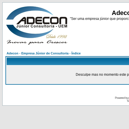
Adeco
"Ser uma empresa júnior que proporci
Adecon - Empresa Júnior de Consultoria - Índice
Desculpe mas no momento este pain
Powered by
Tr