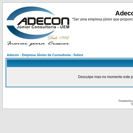
Adeco
"Ser uma empresa júnior que proporci
Adecon - Empresa Júnior de Consultoria - Índice
Desculpe mas no momento este pain
Powered by
Tr