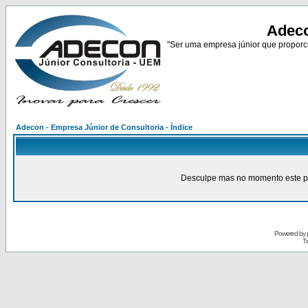
Adeco
"Ser uma empresa júnior que proporci
Adecon - Empresa Júnior de Consultoria - Índice
Desculpe mas no momento este pain
Powered by
Tr