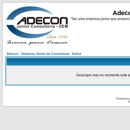
Adeco
"Ser uma empresa júnior que proporci
Adecon - Empresa Júnior de Consultoria - Índice
Desculpe mas no momento este pain
Powered by
Tr