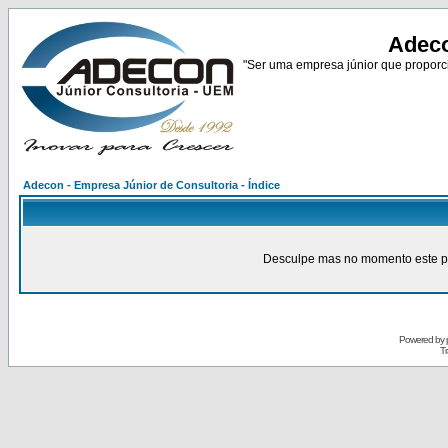
Adeco
"Ser uma empresa júnior que proporci
Adecon - Empresa Júnior de Consultoria - Índice
Desculpe mas no momento este pain
Powered by
Tr