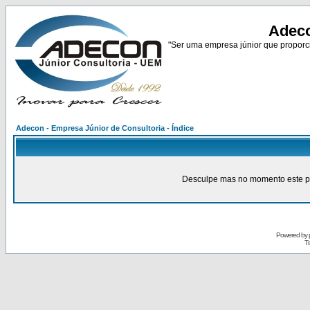
Adeco
"Ser uma empresa júnior que proporci
Adecon - Empresa Júnior de Consultoria - Índice
Desculpe mas no momento este pain
Powered by
Tr