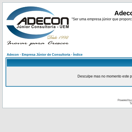
Adeco
"Ser uma empresa júnior que proporci
Adecon - Empresa Júnior de Consultoria - Índice
Desculpe mas no momento este pain
Powered by
Tr