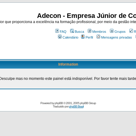
Adecon - Empresa Júnior de Co
r que proporciona a excelência na formação profissional, por meio da gestão inte
FAQ
Busca
Membros
Grupos
R
Calendário
Perfil
Mensagens privadas
Information
Desculpe mas no momento este painel está indisponível. Por favor tente mais tarde
Powered by
phpBB
© 2001, 2005 phpBB Group
Traduzido por
phpBB Brasil