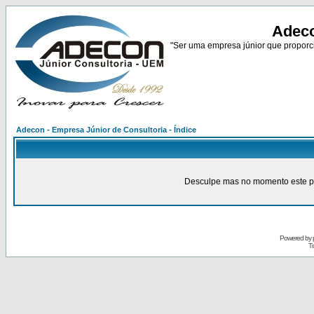
Adeco
"Ser uma empresa júnior que proporci
Adecon - Empresa Júnior de Consultoria - Índice
Desculpe mas no momento este pain
Powered by
Tr