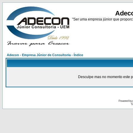
Adeco
"Ser uma empresa júnior que proporci
Adecon - Empresa Júnior de Consultoria - Índice
Desculpe mas no momento este pain
Powered by
Tr