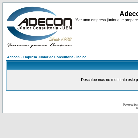
Adeco
"Ser uma empresa júnior que proporci
Adecon - Empresa Júnior de Consultoria - Índice
Desculpe mas no momento este pain
Powered by
Tr