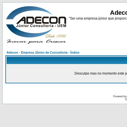
Adeco
"Ser uma empresa júnior que proporci
Adecon - Empresa Júnior de Consultoria - Índice
Desculpe mas no momento este pain
Powered by
Tr