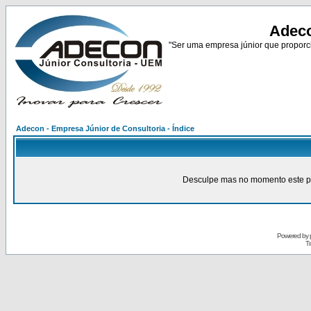
Adeco
"Ser uma empresa júnior que proporci
Adecon - Empresa Júnior de Consultoria - Índice
Desculpe mas no momento este pain
Powered by
Tr