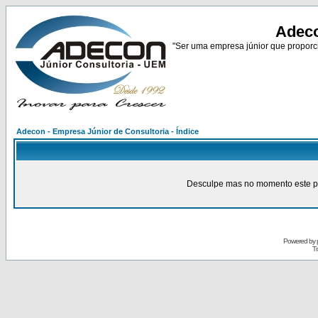
Adeco
"Ser uma empresa júnior que proporci
Adecon - Empresa Júnior de Consultoria - Índice
Desculpe mas no momento este pain
Powered by
Tr