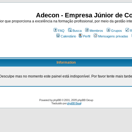
Adecon - Empresa Júnior de Co
r que proporciona a excelência na formação profissional, por meio da gestão inte
FAQ
Busca
Membros
Grupos
R
Calendário
Perfil
Mensagens privadas
Information
Desculpe mas no momento este painel está indisponível. Por favor tente mais tarde
Powered by
phpBB
© 2001, 2005 phpBB Group
Traduzido por
phpBB Brasil