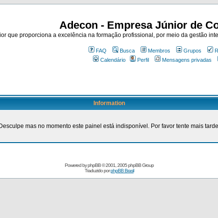
Adecon - Empresa Júnior de Co
r que proporciona a excelência na formação profissional, por meio da gestão inte
FAQ
Busca
Membros
Grupos
R
Calendário
Perfil
Mensagens privadas
Information
Desculpe mas no momento este painel está indisponível. Por favor tente mais tarde
Powered by
phpBB
© 2001, 2005 phpBB Group
Traduzido por
phpBB Brasil